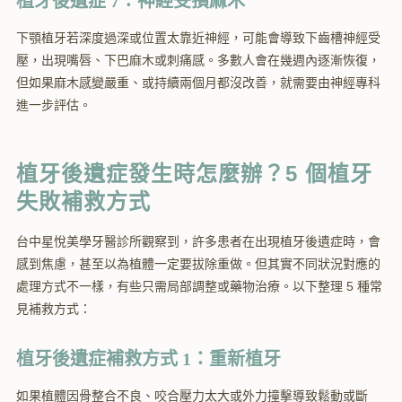
植牙後遺症 7：神經受損麻木
下顎植牙若深度過深或位置太靠近神經，可能會導致下齒槽神經受
壓，出現嘴唇、下巴麻木或刺痛感。多數人會在幾週內逐漸恢復，
但如果麻木感變嚴重、或持續兩個月都沒改善，就需要由神經專科
進一步評估。
植牙後遺症發生時怎麼辦？5 個植牙
失敗補救方式
台中星悅美學牙醫診所觀察到，許多患者在出現植牙後遺症時，會
感到焦慮，甚至以為植體一定要拔除重做。但其實不同狀況對應的
處理方式不一樣，有些只需局部調整或藥物治療。以下整理 5 種常
見補救方式：
植牙後遺症補救方式 1：重新植牙
如果植體因骨整合不良、咬合壓力太大或外力撞擊導致鬆動或斷