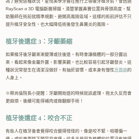
為了避免這種狀況，星悅美學牙醫在進行上顎後牙植牙前，會透過
RayScan α 3D 電腦斷層掃描，清楚掌握鼻竇位置與骨頭高度，幫
助醫師在術前就精準規劃、避開高風險區域。這樣的術前評估不只
提升植牙安全性，也大幅降低術後發生鼻竇炎的風險。
植牙後遺症 3：牙齦萎縮
如果植牙後牙齦漸漸變薄或往後退，有時會讓植體的一部分露出
來，看起來像金屬外露，影響美觀，也比較容易引起牙齦發炎。這
種狀況常發生在清潔沒做好、有抽菸習慣，或本身有慢性
牙周病
的
人身上。
※蔡尚倫院長小提醒：牙齦開始退的時候就該處理，拖太久反而會
更麻煩，後續可能得補肉或做翻瓣手術！
植牙後遺症 4：咬合不正
有些人在植牙後會覺得咬合變得怪怪的，像是咬不緊、咀嚼偏一
邊，或吃東西時下顎容易痠痛。這多半是因為植體的位置沒有放得