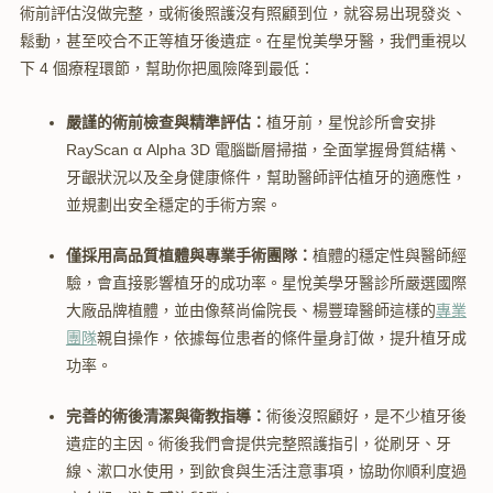
術前評估沒做完整，或術後照護沒有照顧到位，就容易出現發炎、
鬆動，甚至咬合不正等植牙後遺症。在星悅美學牙醫，我們重視以
下 4 個療程環節，幫助你把風險降到最低：
嚴謹的術前檢查與精準評估：
植牙前，星悅診所會安排
RayScan α Alpha 3D 電腦斷層掃描，全面掌握骨質結構、
牙齦狀況以及全身健康條件，幫助醫師評估植牙的適應性，
並規劃出安全穩定的手術方案。
僅採用高品質植體與專業手術團隊：
植體的穩定性與醫師經
驗，會直接影響植牙的成功率。星悅美學牙醫診所嚴選國際
大廠品牌植體，並由像蔡尚倫院長、楊豐瑋醫師這樣的
專業
團隊
親自操作，依據每位患者的條件量身訂做，提升植牙成
功率。
完善的術後清潔與衛教指導：
術後沒照顧好，是不少植牙後
遺症的主因。術後我們會提供完整照護指引，從刷牙、牙
線、漱口水使用，到飲食與生活注意事項，協助你順利度過