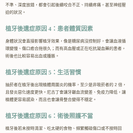
不準、深度放錯，都會引起後續咬合不正、持續疼痛，甚至神經壓
迫的狀況。
植牙後遺症原因 4：患者體質因素
身體狀況會直接影響植牙效果，像是糖尿病沒控制好，會讓血液循
環變慢、傷口癒合拖很久；而有高血壓或正在吃抗凝血藥的患者，
術後也比較容易出血或腫脹。
植牙後遺症原因 5：生活習慣
抽菸者在植牙後出現植體周圍炎的機率，至少是非吸菸者的 2 倍，
且發炎惡化速度更快。尼古丁會讓牙齦血流變差、免疫力降低，讓
植體更容易感染，而且也會讓骨整合變得不穩定。
植牙後遺症原因 6：術後照護不當
植牙後若未按時清潔、吃太硬的食物、頻繁觸碰傷口或不按時回