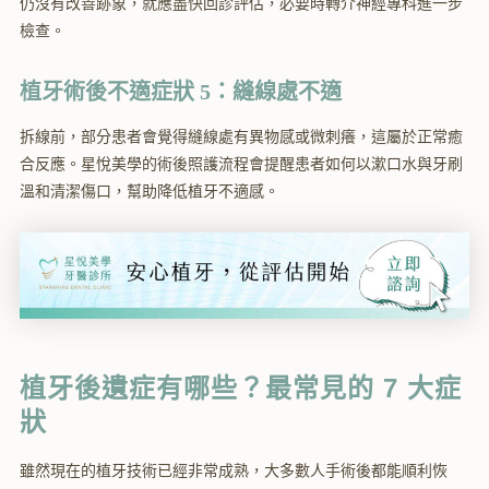
仍沒有改善跡象，就應盡快回診評估，必要時轉介神經專科進一步
檢查。
植牙術後不適症狀 5：縫線處不適
拆線前，部分患者會覺得縫線處有異物感或微刺癢，這屬於正常癒
合反應。星悅美學的術後照護流程會提醒患者如何以漱口水與牙刷
溫和清潔傷口，幫助降低植牙不適感。
植牙後遺症有哪些？最常見的 7 大症
狀
雖然現在的植牙技術已經非常成熟，大多數人手術後都能順利恢