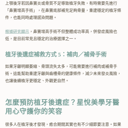
上顎後牙若因鼻竇炎或骨質不足導致植牙失敗，有時需要先進行
「鼻竇增高手術」，在鼻竇底部補充足夠骨量，重建穩定的植牙條
件，也能同時處理感染問題。
根據研究顯示
，鼻竇增高手術不但整體成功率高，併發症風險也
低，是目前常見且穩定的治療選擇之一。
植牙後遺症補救方式 5：補肉／補骨手術
如果牙齦明顯萎縮、骨頭流失太多，可能需要進行補肉或補骨手
術。這能幫助重建牙齦與齒槽骨的健康條件，減少未來發炎風險，
也讓後續植牙更穩定、外觀更自然。
怎麼預防植牙後遺症？星悅美學牙醫
用心守護你的笑容
很多人在植牙後才發現，癒合期間其實也有不少細節要注意。如果