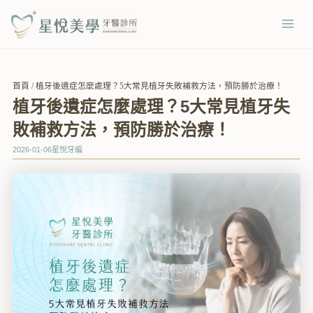
跳
Mai
至
Men
主
要
內
首頁
/
植牙後遺症怎麼處理？5大常見植牙失敗補救方法，預防勝於治療！
容
植牙後遺症怎麼處理？5大常見植牙失
敗補救方法，預防勝於治療！
2026-01-06
星悅牙編