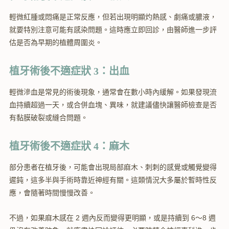
輕微紅腫或悶痛是正常反應，但若出現明顯灼熱感、劇痛或膿液，
就要特別注意可能有感染問題。這時應立即回診，由醫師進一步評
估是否為早期的植體周圍炎。
植牙術後不適症狀 3：出血
輕微滲血是常見的術後現象，通常會在數小時內緩解。如果發現流
血持續超過一天，或合併血塊、異味，就建議儘快讓醫師檢查是否
有黏膜破裂或縫合問題。
植牙術後不適症狀 4：麻木
部分患者在植牙後，可能會出現局部麻木、刺刺的感覺或觸覺變得
遲鈍，這多半與手術時靠近神經有關。這類情況大多屬於暫時性反
應，會隨著時間慢慢改善。
不過，如果麻木感在 2 週內反而變得更明顯，或是持續到 6～8 週