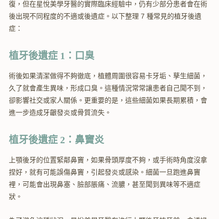
復，但在星悅美學牙醫的實際臨床經驗中，仍有少部分患者會在術
後出現不同程度的不適或後遺症。以下整理 7 種常見的植牙後遺
症：
植牙後遺症 1：口臭
術後如果清潔做得不夠徹底，植體周圍很容易卡牙垢、孳生細菌，
久了就會產生異味，形成口臭。這種情況常常讓患者自己聞不到，
卻影響社交或家人關係。更重要的是，這些細菌如果長期累積，會
進一步造成牙齦發炎或骨質流失。
植牙後遺症 2：鼻竇炎
上顎後牙的位置緊鄰鼻竇，如果骨頭厚度不夠，或手術時角度沒拿
捏好，就有可能誤傷鼻竇，引起發炎或感染。細菌一旦跑進鼻竇
裡，可能會出現鼻塞、臉部脹痛、流膿，甚至聞到異味等不適症
狀。