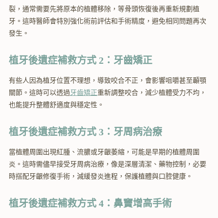
裂，通常需要先將原本的植體移除，等骨頭恢復後再重新規劃植
牙。這時醫師會特別強化術前評估和手術精度，避免相同問題再次
發生。
植牙後遺症補救方式 2：牙齒矯正
有些人因為植牙位置不理想，導致咬合不正，會影響咀嚼甚至顳顎
關節。這時可以透過
牙齒矯正
重新調整咬合，減少植體受力不均，
也能提升整體舒適度與穩定性。
植牙後遺症補救方式 3：牙周病治療
當植體周圍出現紅腫、流膿或牙齦萎縮，可能是早期的植體周圍
炎。這時需儘早接受牙周病治療，像是深層清潔、藥物控制，必要
時搭配牙齦修復手術，減緩發炎進程，保護植體與口腔健康。
植牙後遺症補救方式 4：鼻竇增高手術