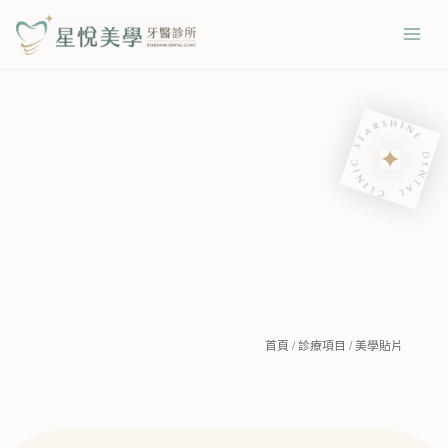
跳
Mai
至
Men
主
要
內
容
首頁
/
診療項目
/
美學貼片