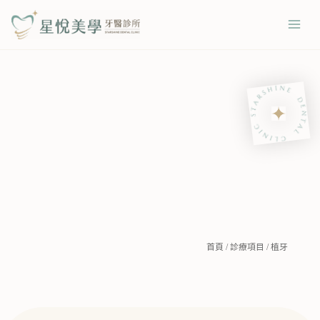
跳
Mai
至
Men
主
要
內
容
首頁
/
診療項目
/
植牙