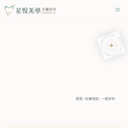
跳
Mai
至
Men
主
要
內
容
首頁
/
診療項目
/
一般牙科