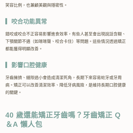
笑容比例，也兼顧美觀與隱密性。
▎咬合功能異常
錯咬或咬合不正容易影響進食效率，有些人甚至會出現說話含糊、
下顎關節不適（如喀喀聲、咬合卡住）等問題。這些情況透過矯正
都能獲得明顯改善。
▎影響口腔健康
牙齒擁擠、縫隙過小會造成清潔死角，長期下來容易蛀牙或牙周
病。矯正可以改善清潔效率、降低牙病風險，是維持長期口腔健康
的關鍵。
40 歲還能矯正牙齒嗎？牙齒矯正 Q
＆A 懶人包