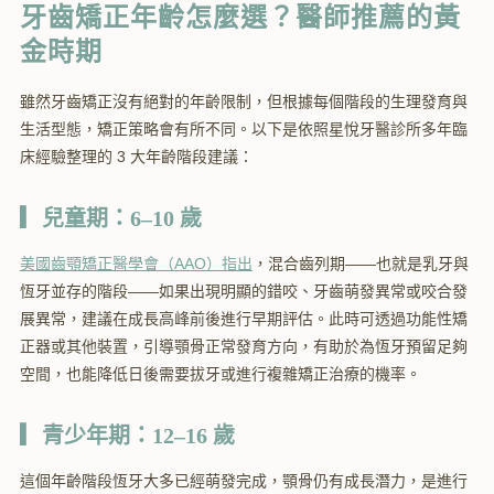
牙齒矯正年齡怎麼選？醫師推薦的黃
金時期
雖然牙齒矯正沒有絕對的年齡限制，但根據每個階段的生理發育與
生活型態，矯正策略會有所不同。以下是依照星悅牙醫診所多年臨
床經驗整理的 3 大年齡階段建議：
▎兒童期：6–10 歲
美國齒顎矯正醫學會（AAO）指出
，混合齒列期——也就是乳牙與
恆牙並存的階段——如果出現明顯的錯咬、牙齒萌發異常或咬合發
展異常，建議在成長高峰前後進行早期評估。此時可透過功能性矯
正器或其他裝置，引導顎骨正常發育方向，有助於為恆牙預留足夠
空間，也能降低日後需要拔牙或進行複雜矯正治療的機率。
▎青少年期：12–16 歲
這個年齡階段恆牙大多已經萌發完成，顎骨仍有成長潛力，是進行