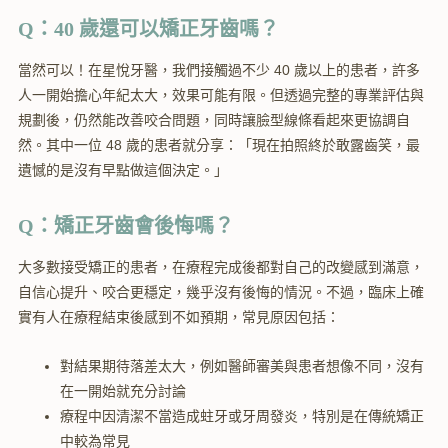
Q：40 歲還可以矯正牙齒嗎？
當然可以！在星悅牙醫，我們接觸過不少 40 歲以上的患者，許多
人一開始擔心年紀太大，效果可能有限。但透過完整的專業評估與
規劃後，仍然能改善咬合問題，同時讓臉型線條看起來更協調自
然。其中一位 48 歲的患者就分享：「現在拍照終於敢露齒笑，最
遺憾的是沒有早點做這個決定。」
Q：矯正牙齒會後悔嗎？
大多數接受矯正的患者，在療程完成後都對自己的改變感到滿意，
自信心提升、咬合更穩定，幾乎沒有後悔的情況。不過，臨床上確
實有人在療程結束後感到不如預期，常見原因包括：
對結果期待落差太大，例如醫師審美與患者想像不同，沒有
在一開始就充分討論
療程中因清潔不當造成蛀牙或牙周發炎，特別是在傳統矯正
中較為常見