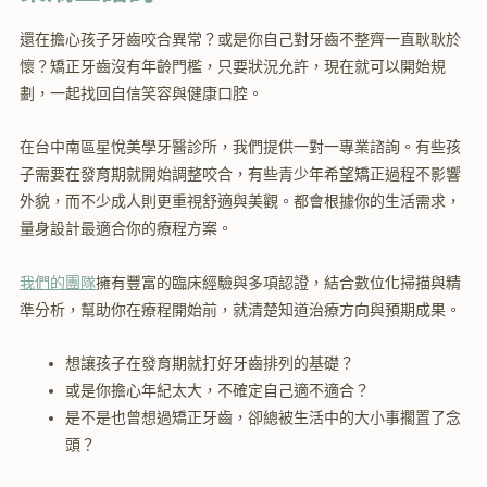
還在擔心孩子牙齒咬合異常？或是你自己對牙齒不整齊一直耿耿於
懷？矯正牙齒沒有年齡門檻，只要狀況允許，現在就可以開始規
劃，一起找回自信笑容與健康口腔。
在台中南區星悅美學牙醫診所，我們提供一對一專業諮詢。有些孩
子需要在發育期就開始調整咬合，有些青少年希望矯正過程不影響
外貌，而不少成人則更重視舒適與美觀。都會根據你的生活需求，
量身設計最適合你的療程方案。
我們的團隊
擁有豐富的臨床經驗與多項認證，結合數位化掃描與精
準分析，幫助你在療程開始前，就清楚知道治療方向與預期成果。
想讓孩子在發育期就打好牙齒排列的基礎？
或是你擔心年紀太大，不確定自己適不適合？
是不是也曾想過矯正牙齒，卻總被生活中的大小事擱置了念
頭？